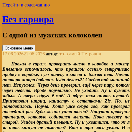
Перейти к содержанию
Без гарнира
С одной из мужских колоколен
Основное меню
17.06.2026
21.06.2026
автор:
тот самый Петрович
Поехал в гараж проверить масло в коробке и мосту.
Внезапно вспомнилось, что прошлой осенью выкручиваю
пробку в коробке, сую палец, а масла и близко нет. Почти
полтора литра добавил. Куда делось?! Следов под машиной
нет. Испугался. Через день проверил, ещё через пару, потом
через неделю. Вроде нормально. Не уходит. Ну и думать
забыл. А вчера вдруг: ё-моё! А вдруг там опять пусто?!
Приготовил шприц, канистру с остатками Zic. Но, не
понадобилось. Норма. Хотя уже скоро год, как проверял
последний раз. Куда ж оно ушло тогда? Попутно проверил
трапецию, которую собирался менять. Пока поезжу на
старой. Увидел драный пыльник. Ну и ухватился: что ж я
за пять минут не поменяю? Вот в три часа уехал. И в