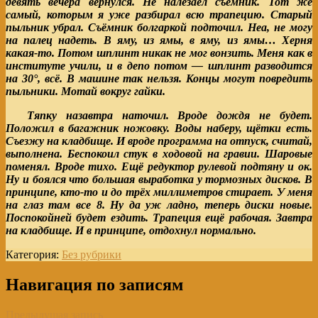
девять вечера вернулся. Не налезаел съёмник. Тот же
самый, которым я уже разбирал всю трапецию. Старый
пыльник убрал. Съёмник болгаркой подточил. Неа, не могу
на палец надеть. В яму, из ямы, в яму, из ямы… Херня
какая-то. Потом шплинт никак не мог вонзить. Меня как в
институте учили, и в депо потом — шплинт разводится
на 30°, всё. В машине так нельзя. Концы могут повредить
пыльники. Мотай вокруг гайки.
Тяпку назавтра наточил. Вроде дождя не будет.
Положил в багажник ножовку. Воды наберу, щётки есть.
Съезжу на кладбище. И вроде программа на отпуск, считай,
выполнена. Беспокоил стук в ходовой на гравии. Шаровые
поменял. Вроде тихо. Ещё редуктор рулевой подтяну и ок.
Ну и боялся что большая выработка у тормозных дисков. В
принципе, кто-то и до трёх миллиметров стирает. У меня
на глаз там все 8. Ну да уж ладно, теперь диски новые.
Поспокойней будет ездить. Трапеция ещё рабочая. Завтра
на кладбище. И в принципе, отдохнул нормально.
Категория:
Без рубрики
Навигация по записям
Предыдущая запись