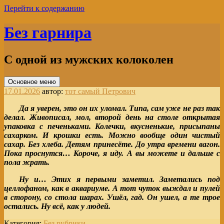
Перейти к содержанию
Без гарнира
С одной из мужских колоколен
Основное меню
17.01.2026
автор:
тот самый Петрович
Да я уверен, это он их уломал. Типа, сам уже не раз так
делал. Живописал, мол, второй день на столе открытая
упаковка с печеньками. Колечки, вкусненькие, присыпаны
сахарком. И крошки есть. Можно вообще один чистый
сахар. Без хлеба. Детям принесёте. До утра времени вагон.
Пока проснутся… Короче, я иду. А вы можете и дальше с
пола жрать.
Ну и… Этих я первыми заметил. Заметались под
целлофаном, как в аквариуме. А тот чуток выждал и пулей
в сторону, со стола шарах. Ушёл, гад. Он ушел, а те трое
остались. Ну всё, как у людей.
Категория:
Без рубрики