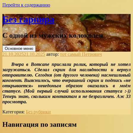
Перейти к содержанию
Без гарнира
С одной из мужских колоколен
Основное меню
21.10.2025
21.10.2025
автор:
тот самый Петрович
Вчера в Вотсапе прислали ролик, который не хотел
загружаться. Сделал скрин для наглядности и вернул
отправителю. Сегодня (от другого человека) насмешливый
коммент. Выяснилось, что вчерашний скрин и подпись «не
открывается» неведомым образом оказались в моём
статусе. (Мой первый случай использования статуса :-))
Теперь знаю, скольким контактам я не безразличен. Аж 33
просмотра.
Категория:
Без рубрики
Навигация по записям