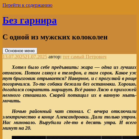
Перейти к содержанию
Без гарнира
С одной из мужских колоколен
Основное меню
13.07.2025
21.07.2025
автор:
тот самый Петрович
Хотел было себе предъявить: жара — одна из лучших
отмазок. Потом глянул в телефон, а там сорок. Какое уж
тут брызговик отрывается? Наверное, и с прогулкой в роще
погорячился. То-то собаки бежали без остановки. Хорошо,
догадался сократить маршрут. Всё равно Лясю в прихожей
немного стошнило. Скорей потащил их в ванную мыть-
мочить.
Ночью районный чат стонал. С вечера отключили
электричество в конце Александровки. Дали только утром.
Нас миновало. Вырубили где-то в десять утра. И всего
минут на 20.