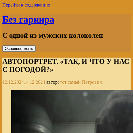
Перейти к содержанию
Без гарнира
С одной из мужских колоколен
Основное меню
АВТОПОРТРЕТ. «ТАК, И ЧТО У НАС
С ПОГОДОЙ?»
12.12.2024
14.12.2024
автор:
тот самый Петрович