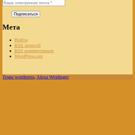
Мета
Войти
RSS
записей
RSS
комментариев
WordPress.org
Темы wordpress
,
Alexa Weidinger