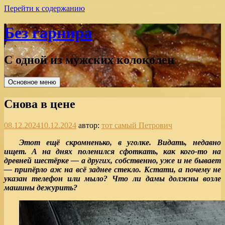
Перейти к содержанию
Без гарнира
С одной из мужских колоколен
Основное меню
Снова в цене
08.12.2024
10.12.2024
автор:
тот самый Петрович
Этот ещё скромненько, в уголке. Видать, недавно
ищет. А на днях поленился сфоткать, как кого-то на
древней шестёрке — а других, собственно, уже и не бывает
— припёрло аж на вс
ё заднее стекло. Кстати, а почему не
указан телефон или мыло? Что ли дамы должны возле
машины дежурить?