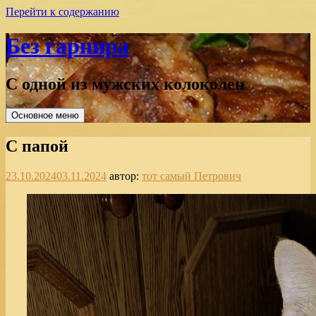
Перейти к содержанию
Без гарнира
С одной из мужских колоколен
Основное меню
С папой
23.10.2024
03.11.2024
автор:
тот самый Петрович