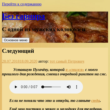
Перейти к содержанию
Без гарнира
С одной из мужских колоколен
Основное меню
Следующий
28.07.2018
18.09.2020
автор:
тот самый Петрович
Уставшую Пугачёву, которой
я «снился»
с моего
прошлого дня рождения, сменил очередной рингтон на смс.
Если не поняли что это и откуда, то гляньте
сюда
.
Ещё мои постики о звуках и мелодиях для телефона.