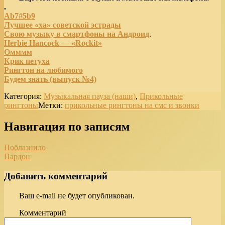
.
Ab7#5b9
Лучшее «ха» советской эстрады
Свою музыку в смартфоны на Андроид
.
Herbie Hancock — «Rockit»
Омммм
Крик петуха
Рингтон на любимого
Будем знать (выпуск №4)
Категория:
Музыкальная пауза (наши)
,
Прикольные
рингтоны
Метки:
прикольные рингтоны на смс и звонки
Навигация по записям
Поблазнило
Пардон
Добавить комментарий
Ваш e-mail не будет опубликован.
Комментарий