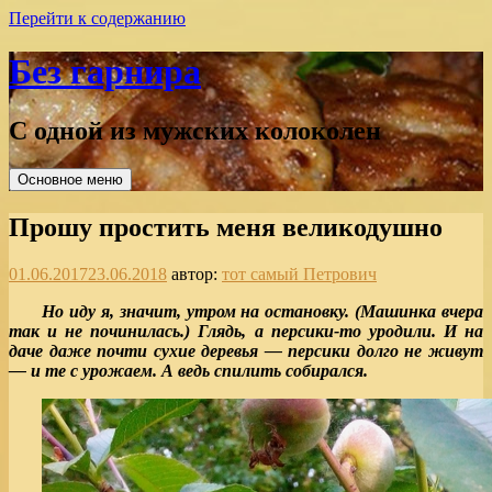
Перейти к содержанию
Без гарнира
С одной из мужских колоколен
Основное меню
Прошу простить меня великодушно
01.06.2017
23.06.2018
автор:
тот самый Петрович
Но иду я, значит, утром на остановку. (Машинка вчера
так и не починилась.) Глядь, а персики-то уродили. И на
даче даже почти сухие деревья — персики долго не живут
— и те с урожаем. А ведь спилить собирался.